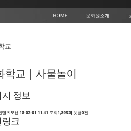
HOME
문화원소개
학교
화학교 | 사물놀이
지 정보
컨텐츠오션
18-02-01 11:41
조회
1,893회
댓글
0건
련링크