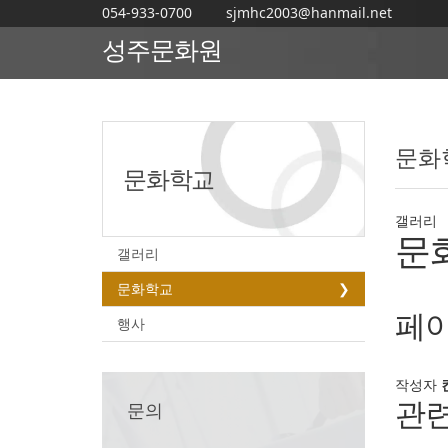
054-933-0700
sjmhc2003@hanmail.net
성주문화원
문화
문화학교
갤러리
문
갤러리
문화학교
페이
행사
작성자
관
문의