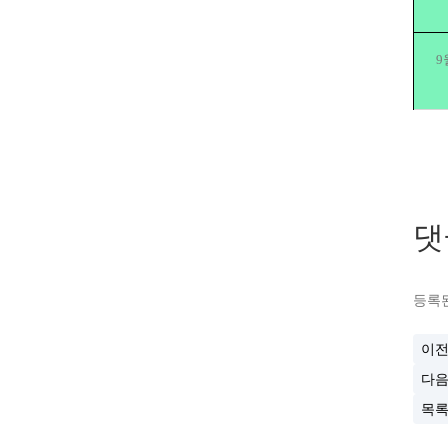
9
댓
등록된
이
다
목