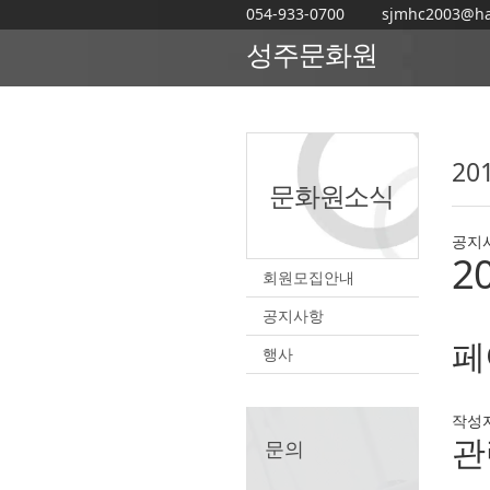
054-933-0700
sjmhc2003@ha
성주문화원
HOME
2
문화원소식
공지
2
회원모집안내
공지사항
페
행사
작성
관
문의