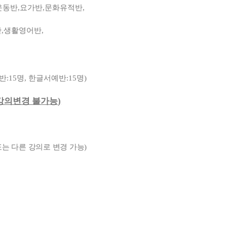
운동반
,
요가반
,
문화유적반
,
반
,
생활영어반
,
반
:15
명
,
한글서예반
:15
명
)
 강의변경 불가능
)
또는 다른 강의로 변경 가능
)