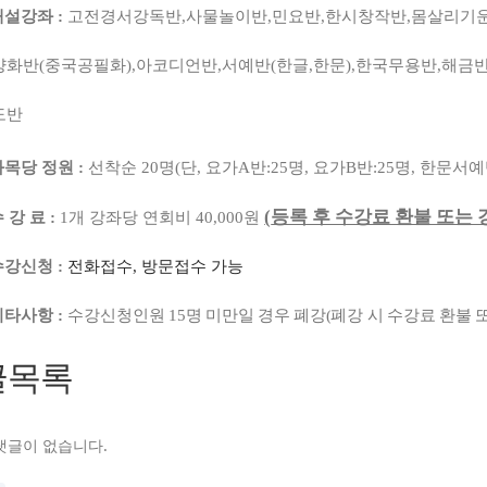
개설강좌
:
고전경서강독반
,
사물놀이반
,
민요반
,
한시창작반
,
몸살리기
양화반
(
중국공필화
),
아코디언반
,
서예반
(
한글
,
한문
),
한국무용반
,
해금
도반
과목당 정원
:
선착순
20
명
(
단
,
요가
A
반
:25
명
,
요가
B
반
:25
명
,
한문서예
(
등록 후 수강료 환불 또는
수 강 료
:
1
개 강좌당 연회비
40,000
원
수강신청
:
전화접수
,
방문접수 가능
기타사항
:
수강신청인원
15
명 미만일 경우 폐강
(
폐강 시 수강료 환불 
글목록
댓글이 없습니다.