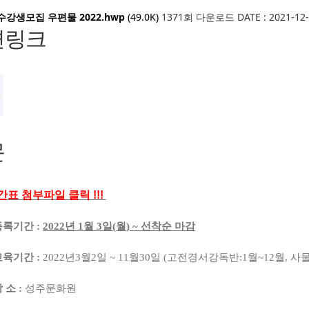
수강생모집 우편물 2022.hwp
(49.0K)
1371회 다운로드
DATE : 2021-12-
련링크
문
표 첨부파일 클릭 !!!
등록기간
:
2022
년
1
월
3
일
(
월
) ~
선착순 마감
교육기간
:
2022
년
3
월
2
일
~ 11
월
30
일
(
고전경서강독반
:1
월
~12
월
,
사
장 소
:
성주문화원