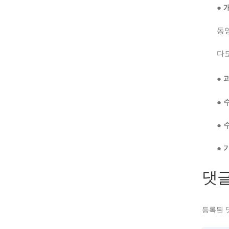
●
동
다
●
●
●
●
댓
등록된 