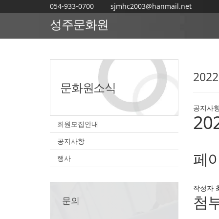
054-933-0700
sjmhc2003@hanmail.net
성주문화원
20
문화원소식
공지사
2
회원모집안내
공지사항
페이
행사
작성자
첨
문의