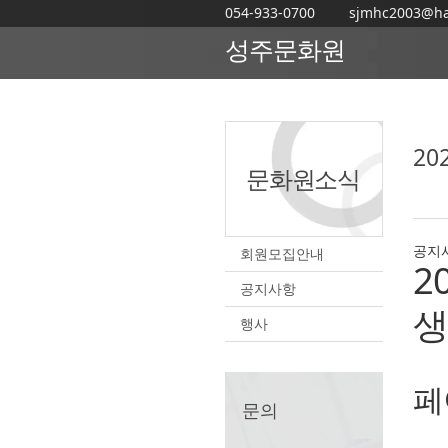
054-933-0700
sjmhc2003@ha
성주문화원
HOME
2
문화원소식
공지
회원모집안내
2
공지사항
생
행사
페
문의