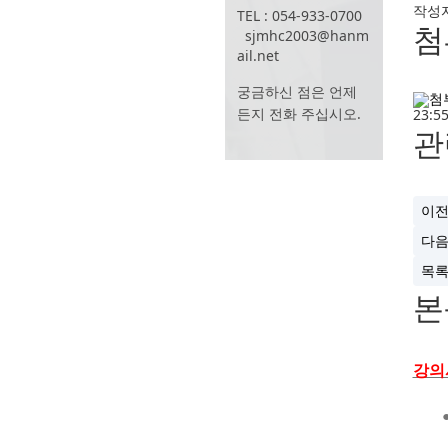
작성
TEL : 054-933-0700
첨
sjmhc2003@hanm
ail.net
궁금하신 점은 언제
든지 전화 주십시오.
23:55
관
이
다
목
본
강의