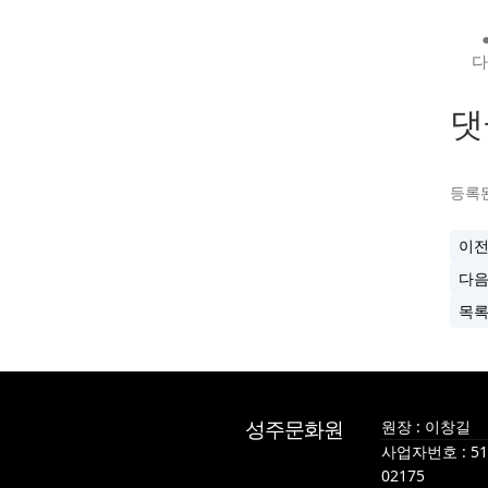
다
댓
등록된
이
다
목
성주문화원
원장 : 이창길
사업자번호 : 510
02175